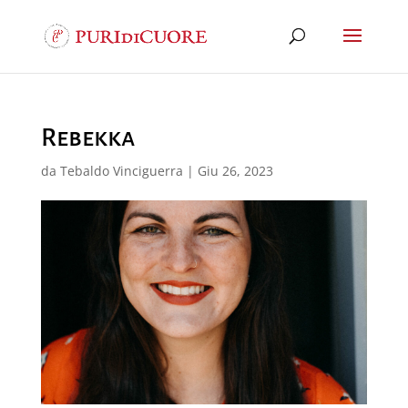
Rebekka
da
Tebaldo Vinciguerra
|
Giu 26, 2023