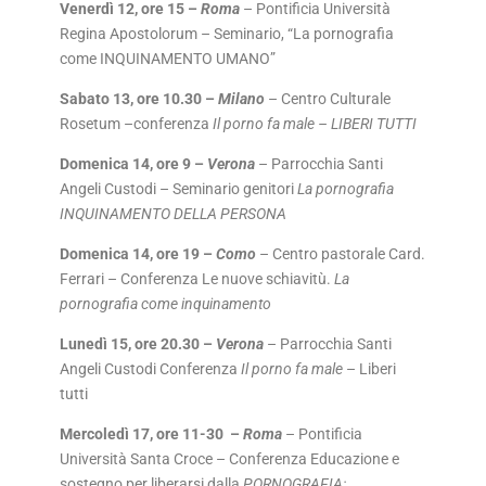
Venerdì 12, ore 15 –
Roma
– Pontificia Università
Regina Apostolorum – Seminario, “La pornografia
come INQUINAMENTO UMANO”
Sabato 13, ore 10.30 –
Milano
– Centro Culturale
Rosetum –conferenza
Il porno fa male – LIBERI TUTTI
Domenica 14, ore 9 –
Verona
– Parrocchia Santi
Angeli Custodi – Seminario genitori
La pornografia
INQUINAMENTO DELLA PERSONA
Domenica 14, ore 19 –
Como
– Centro pastorale Card.
Ferrari – Conferenza Le nuove schiavitù.
La
pornografia come inquinamento
Lunedì 15, ore 20.30 –
Verona
– Parrocchia Santi
Angeli Custodi Conferenza
Il porno fa male
– Liberi
tutti
Mercoledì 17, ore 11-30 –
Roma
– Pontificia
Università Santa Croce – Conferenza Educazione e
sostegno per liberarsi dalla
PORNOGRAFIA: