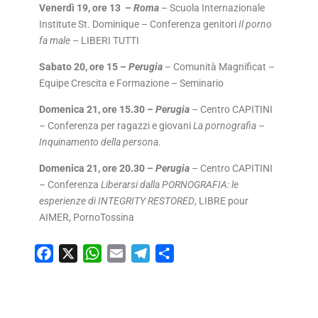
Venerdì 19, ore 13 –
Roma
– Scuola Internazionale
Institute St. Dominique – Conferenza genitori
Il porno
fa male
– LIBERI TUTTI
Sabato 20, ore 15 –
Perugia
– Comunità Magnificat –
Equipe Crescita e Formazione – Seminario
Domenica 21, ore 15.30 –
Perugia
– Centro CAPITINI
– Conferenza per ragazzi e giovani
La pornografia –
Inquinamento della persona
.
Domenica 21, ore 20.30 –
Perugia
– Centro CAPITINI
– Conferenza
Liberarsi dalla PORNOGRAFIA: le
esperienze di INTEGRITY RESTORED
, LIBRE pour
AIMER, PornoTossina
F
X
W
E
T
C
a
h
m
e
o
c
a
a
l
n
e
t
i
e
d