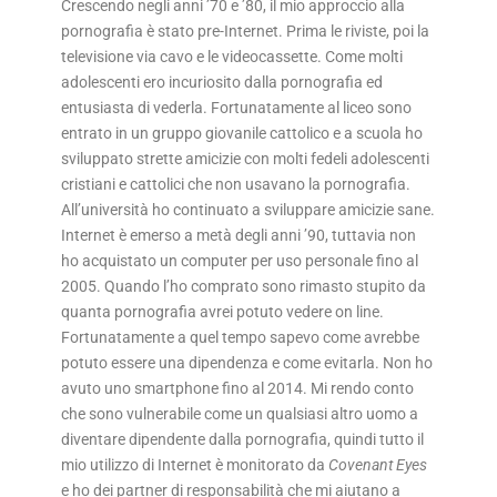
Crescendo negli anni ’70 e ’80, il mio approccio alla
pornografia è stato pre-Internet. Prima le riviste, poi la
televisione via cavo e le videocassette. Come molti
adolescenti ero incuriosito dalla pornografia ed
entusiasta di vederla. Fortunatamente al liceo sono
entrato in un gruppo giovanile cattolico e a scuola ho
sviluppato strette amicizie con molti fedeli adolescenti
cristiani e cattolici che non usavano la pornografia.
All’università ho continuato a sviluppare amicizie sane.
Internet è emerso a metà degli anni ’90, tuttavia non
ho acquistato un computer per uso personale fino al
2005. Quando l’ho comprato sono rimasto stupito da
quanta pornografia avrei potuto vedere on line.
Fortunatamente a quel tempo sapevo come avrebbe
potuto essere una dipendenza e come evitarla. Non ho
avuto uno smartphone fino al 2014. Mi rendo conto
che sono vulnerabile come un qualsiasi altro uomo a
diventare dipendente dalla pornografia, quindi tutto il
mio utilizzo di Internet è monitorato da
Covenant Eyes
e ho dei partner di responsabilità che mi aiutano a