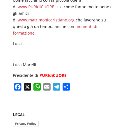
Come facciamo con la piccola opera
di
www.PURIdiCUORE.it
e come fanno molto bene e
gli amici
di
www.matrimoniocristiano.org
che lavorano su
questo già da tempo, anche con
momenti di
formazione
.
Luca
Luca Marelli
Presidente di
PURIdiCUORE
F
X
W
E
T
C
a
h
m
e
o
c
a
a
l
n
e
t
i
e
d
Legal
b
s
l
g
i
o
A
r
v
Privacy Policy