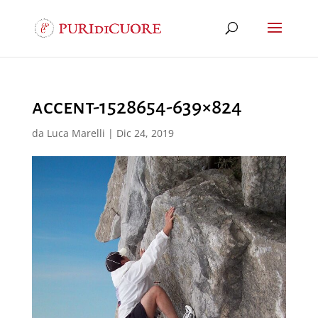
accent-1528654-639×824
da
Luca Marelli
|
Dic 24, 2019