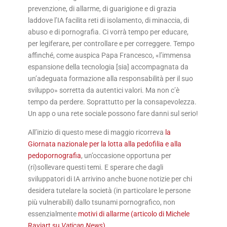
prevenzione, di allarme, di guarigione e di grazia
laddove l’IA facilita reti di isolamento, di minaccia, di
abuso e di pornografia. Ci vorrà tempo per educare,
per legiferare, per controllare e per correggere. Tempo
affinché, come auspica Papa Francesco, «l’immensa
espansione della tecnologia [sia] accompagnata da
un’adeguata formazione alla responsabilità per il suo
sviluppo» sorretta da autentici valori. Ma non c’è
tempo da perdere. Soprattutto per la consapevolezza.
Un app o una rete sociale possono fare danni sul serio!
All’inizio di questo mese di maggio ricorreva
la
Giornata nazionale per la lotta alla pedofilia e alla
pedopornografia
, un’occasione opportuna per
(ri)sollevare questi temi. E sperare che dagli
sviluppatori di IA arrivino anche buone notizie per chi
desidera tutelare la società (in particolare le persone
più vulnerabili) dallo tsunami pornografico, non
essenzialmente
motivi di allarme (articolo di Michele
Raviart su
Vatican News
)
.