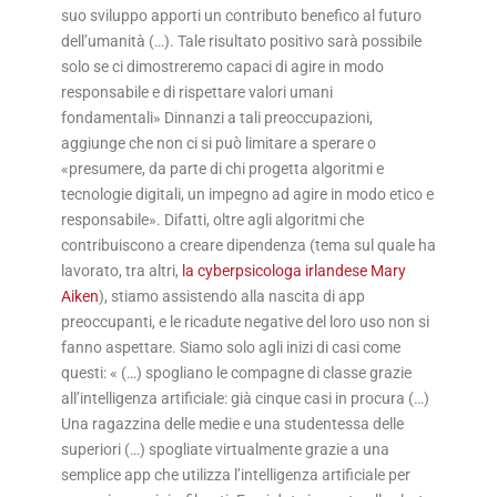
suo sviluppo apporti un contributo benefico al futuro
dell’umanità (…). Tale risultato positivo sarà possibile
solo se ci dimostreremo capaci di agire in modo
responsabile e di rispettare valori umani
fondamentali» Dinnanzi a tali preoccupazioni,
aggiunge che non ci si può limitare a sperare o
«presumere, da parte di chi progetta algoritmi e
tecnologie digitali, un impegno ad agire in modo etico e
responsabile». Difatti, oltre agli algoritmi che
contribuiscono a creare dipendenza (tema sul quale ha
lavorato, tra altri,
la cyberpsicologa irlandese Mary
Aiken
), stiamo assistendo alla nascita di app
preoccupanti, e le ricadute negative del loro uso non si
fanno aspettare. Siamo solo agli inizi di casi come
questi: « (…) spogliano le compagne di classe grazie
all’intelligenza artificiale: già cinque casi in procura (…)
Una ragazzina delle medie e una studentessa delle
superiori (…) spogliate virtualmente grazie a una
semplice app che utilizza l’intelligenza artificiale per