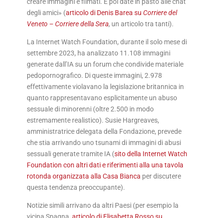
creare immagini e filmati. E poi date in pasto alle chat
degli amici» (
articolo di Denis Barea su
Corriere del
Veneto – Corriere della Sera
, un articolo tra tanti).
La Internet Watch Foundation, durante il solo mese di
settembre 2023, ha analizzato 11.108 immagini
generate dall’IA su un forum che condivide materiale
pedopornografico. Di queste immagini, 2.978
effettivamente violavano la legislazione britannica in
quanto rappresentavano esplicitamente un abuso
sessuale di minorenni (oltre 2.500 in modo
estremamente realistico). Susie Hargreaves,
amministratrice delegata della Fondazione, prevede
che stia arrivando uno tsunami di immagini di abusi
sessuali generate tramite IA (
sito della Internet Watch
Foundation con altri dati e riferimenti alla una tavola
rotonda organizzata alla Casa Bianca
per discutere
questa tendenza preoccupante).
Notizie simili arrivano da altri Paesi (per esempio la
vicina Spagna,
articolo di Elisabetta Rosso su