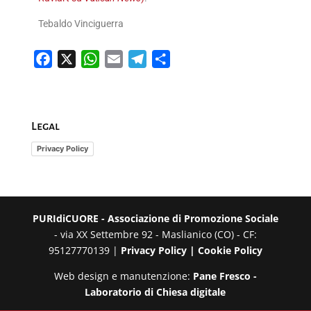
Tebaldo Vinciguerra
F
X
W
E
T
C
a
h
m
e
o
c
a
a
l
n
e
t
i
e
d
Legal
b
s
l
g
i
o
A
r
v
Privacy Policy
o
p
a
i
k
p
m
d
i
PURIdiCUORE - Associazione di Promozione Sociale
- via XX Settembre 92 - Maslianico (CO) - CF:
95127770139 |
Privacy Policy |
Cookie Policy
Web design e manutenzione:
Pane Fresco -
Laboratorio di Chiesa digitale