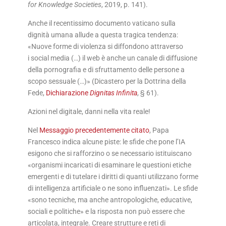
for Knowledge Societies
, 2019, p. 141).
Anche il recentissimo documento vaticano sulla
dignità umana allude a questa tragica tendenza:
«Nuove forme di violenza si diffondono attraverso
i social media (…) il web è anche un canale di diffusione
della pornografia e di sfruttamento delle persone a
scopo sessuale (…)» (Dicastero per la Dottrina della
Fede,
Dichiarazione
Dignitas Infinita
, § 61).
Azioni nel digitale, danni nella vita reale!
Nel
Messaggio precedentemente citato
, Papa
Francesco indica alcune piste: le sfide che pone l’IA
esigono che si rafforzino o se necessario istituiscano
«organismi incaricati di esaminare le questioni etiche
emergenti e di tutelare i diritti di quanti utilizzano forme
di intelligenza artificiale o ne sono influenzati». Le sfide
«sono tecniche, ma anche antropologiche, educative,
sociali e politiche» e la risposta non può essere che
articolata, integrale. Creare strutture e reti di