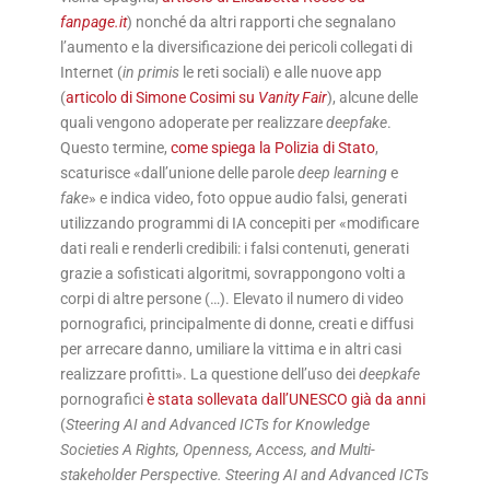
fanpage.it
) nonché da altri rapporti che segnalano
l’aumento e la diversificazione dei pericoli collegati di
Internet (
in primis
le reti sociali) e alle nuove app
(
articolo di Simone Cosimi su
Vanity Fair
), alcune delle
quali vengono adoperate per realizzare
deepfake
.
Questo termine,
come spiega la Polizia di Stato
,
scaturisce «dall’unione delle parole
deep learning
e
fake
» e indica video, foto oppue audio falsi, generati
utilizzando programmi di IA concepiti per «modificare
dati reali e renderli credibili: i falsi contenuti, generati
grazie a sofisticati algoritmi, sovrappongono volti a
corpi di altre persone (…). Elevato il numero di video
pornografici, principalmente di donne, creati e diffusi
per arrecare danno, umiliare la vittima e in altri casi
realizzare profitti». La questione dell’uso dei
deepkafe
pornografici
è stata sollevata dall’UNESCO già da anni
(
Steering AI and Advanced ICTs for Knowledge
Societies A Rights, Openness, Access, and Multi-
stakeholder Perspective.
Steering AI and Advanced ICTs