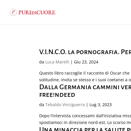
V.I.N.C.O. la pornografia. Pe
da
Luca Marelli
|
Giu 23, 2024
Questo libro raccoglie il racconto di Oscar ch
solitudine, invita se stesso e i suoi coetanei a
Dalla Germania cammini vers
free!ndeed
da
Tebaldo Vinciguerra
|
Lug 3, 2023
Dopo l’intervista concessami dall’iniziativa mis
spostiamoci in direzione nord-est. Lo scorso m
Una minaccia per la salute 