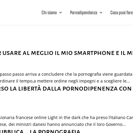
Chi siamo
Pornodipendenza
Cosa puoi fare
r usare al meglio il mio smartphone e il m
e passo passo arriva a concludere che la pornografia viene guardata
 ordinare il tempo,a mettere ordine negli impegni e a scegliere le...
o la libertà dalla pornodipenenza con G
sionaria francese online Light in the dark che ha preso l’italiano C
ese, dei ministri danesi hanno annunciato che il loro Governo...
pubblica… la pornografia.