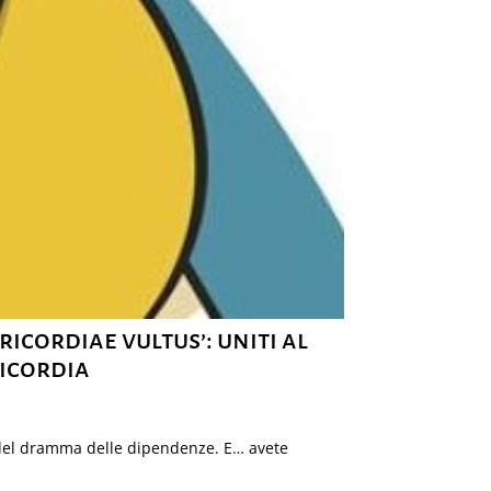
icordiae vultus’: uniti al
icordia
e del dramma delle dipendenze. E… avete